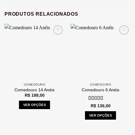
PRODUTOS RELACIONADOS
Add to
Add to
wishlist
wishlist
COMEDOURO
COMEDOURO
Comedouro 14 Anéis
Comedouro 6 Anéis
R$
188,00
Avaliação
5
VER OPÇÕES
R$
136,00
de 5
VER OPÇÕES