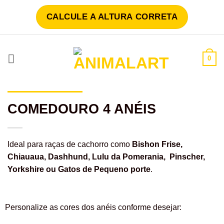
Skip
CALCULE A ALTURA CORRETA
to
content
0
COMEDOURO 4 ANÉIS
Ideal para raças de cachorro como
Bishon Frise,
Chiauaua, Dashhund, Lulu da Pomerania, Pinscher,
Yorkshire ou Gatos de Pequeno porte
.
Personalize as cores dos anéis conforme desejar: