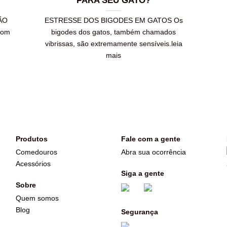
PARA SEU GATO?
ÃO
ESTRESSE DOS BIGODES EM GATOS Os
com
bigodes dos gatos, também chamados
vibrissas, são extremamente sensíveis.leia
mais
Produtos
Fale com a gente
Comedouros
Abra sua ocorrência
Acessórios
Siga a gente
Sobre
Quem somos
Blog
Segurança