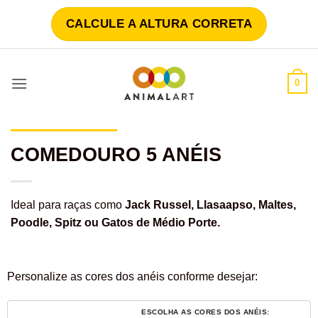
Skip
CALCULE A ALTURA CORRETA
to
content
0
COMEDOURO 5 ANÉIS
Ideal para raças como
Jack Russel, Llasaapso, Maltes,
Poodle, Spitz ou Gatos de Médio Porte.
Personalize as cores dos anéis conforme desejar: